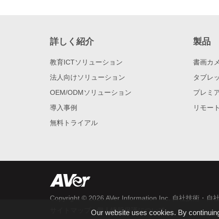
詳しく紹介
製品
教育ICTソリューション
書画カ
法人向けソリューション
タブレッ
OEM/ODMソリューション
プレミア
導入事例
リモー
無料トライアル
Copyright © 2026
AVer Information Inc.
自社技術・自社
|
サイトマップ
個人情報保護について
Our website uses cookies. By continuing