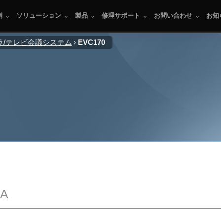
例
ソリューション
製品
修理サポート
お問い合わせ
お知
ラ/テレビ会議システム
EVC170
A