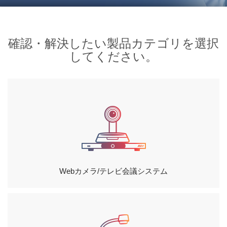
製品が故障した場合の修理依頼方法を教えてく
ださい。
確認・解決したい製品カテゴリを選択
ソフトウェア・インストールCDを紛失しまし
た。ソフトウェアはどこでダウンロードできま
してください。
すか？
AVer製品の保証状況を確認できますか？
AVer製USBカメラを使用する前に、ソフトウェ
アまたはドライバーをインストールする必要が
ありますか？
Skype等のWeb会議での使用に最適な製品はど
の製品ですか？
Webカメラ/テレビ会議システム
関連サポート
資料ダウンロード